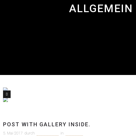
ALLGEMEIN
1
Allgemein
POST WITH GALLERY INSIDE.
5. Mai 2017
durch
c1m-adm1n
in
Allgemein