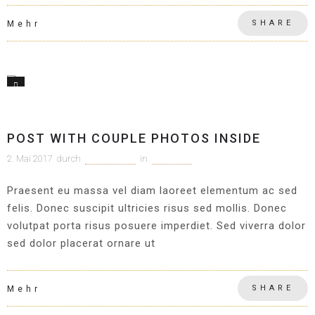
SHARE
Mehr
1
Allgemein
POST WITH COUPLE PHOTOS INSIDE
2. Mai 2017
durch
c1m-adm1n
in
Allgemein
Praesent eu massa vel diam laoreet elementum ac sed
felis. Donec suscipit ultricies risus sed mollis. Donec
volutpat porta risus posuere imperdiet. Sed viverra dolor
sed dolor placerat ornare ut
SHARE
Mehr