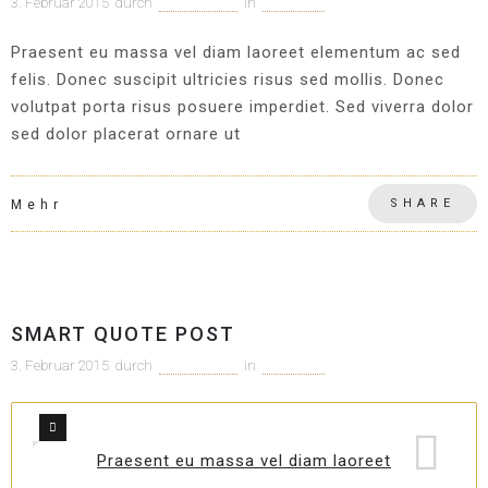
3. Februar 2015
durch
c1m-adm1n
in
Allgemein
Praesent eu massa vel diam laoreet elementum ac sed
felis. Donec suscipit ultricies risus sed mollis. Donec
volutpat porta risus posuere imperdiet. Sed viverra dolor
sed dolor placerat ornare ut
SHARE
Mehr
Allgemein
SMART QUOTE POST
3. Februar 2015
durch
c1m-adm1n
in
Allgemein
0
1
Praesent eu massa vel diam laoreet