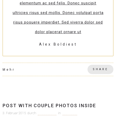
elementum ac sed felis. Donec suscipit
ultricies risus sed mollis. Donec volutpat porta
risus posuere imperdiet. Sed viverra dolor sed
dolor placerat ornare ut
Alex Boldiest
SHARE
Mehr
Allgemein
POST WITH COUPLE PHOTOS INSIDE
3. Februar 2015
durch
c1m-adm1n
in
Allgemein