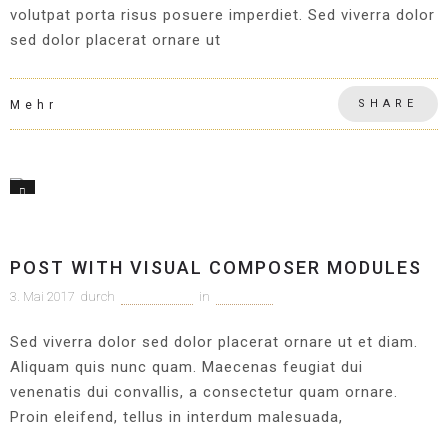
volutpat porta risus posuere imperdiet. Sed viverra dolor
sed dolor placerat ornare ut
SHARE
Mehr
1
Allgemein
POST WITH VISUAL COMPOSER MODULES
3. Mai 2017
durch
c1m-adm1n
in
Allgemein
Sed viverra dolor sed dolor placerat ornare ut et diam.
Aliquam quis nunc quam. Maecenas feugiat dui
venenatis dui convallis, a consectetur quam ornare.
Proin eleifend, tellus in interdum malesuada,