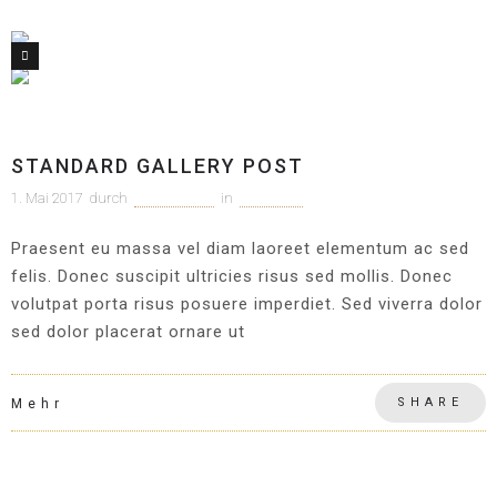
1
Allgemein
STANDARD GALLERY POST
1. Mai 2017
durch
c1m-adm1n
in
Allgemein
Praesent eu massa vel diam laoreet elementum ac sed
felis. Donec suscipit ultricies risus sed mollis. Donec
volutpat porta risus posuere imperdiet. Sed viverra dolor
sed dolor placerat ornare ut
SHARE
Mehr
Allgemein