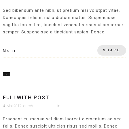
Sed bibendum ante nibh, ut pretium nisi volutpat vitae.
Donec quis felis in nulla dictum mattis. Suspendisse
sagittis lorem leo, tincidunt venenatis risus ullamcorper
semper. Suspendisse a tincidunt sapien. Donec
SHARE
Mehr
2
Allgemein
FULLWITH POST
4. Mai 2017
durch
c1m-adm1n
in
Allgemein
Praesent eu massa vel diam laoreet elementum ac sed
felis. Donec suscipit ultricies risus sed mollis. Donec