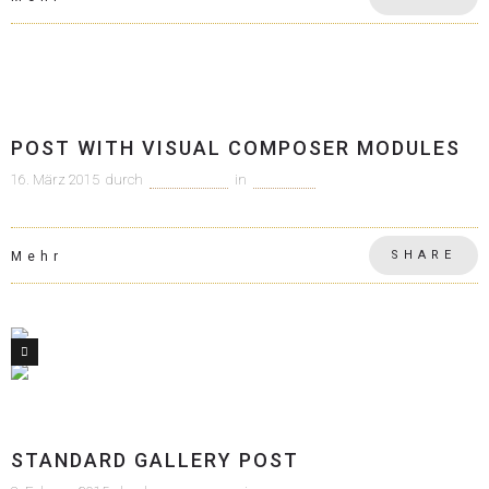
Allgemein
POST WITH VISUAL COMPOSER MODULES
16. März 2015
durch
c1m-adm1n
in
Allgemein
SHARE
Mehr
4
Allgemein
STANDARD GALLERY POST