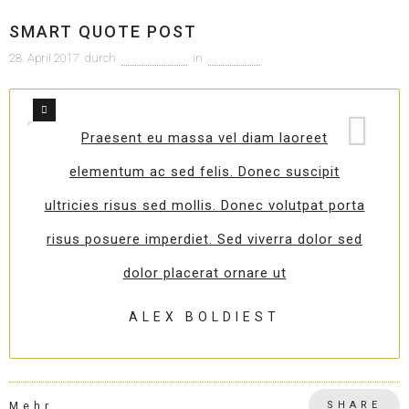
SMART QUOTE POST
28. April 2017
durch
c1m-adm1n
in
Allgemein
0
1
Praesent eu massa vel diam laoreet
elementum ac sed felis. Donec suscipit
ultricies risus sed mollis. Donec volutpat porta
risus posuere imperdiet. Sed viverra dolor sed
dolor placerat ornare ut
ALEX BOLDIEST
SHARE
Mehr